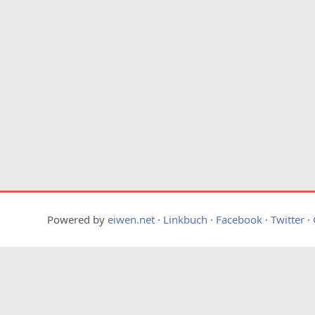
Powered by
eiwen.net
·
Linkbuch
·
Facebook
·
Twitter
·