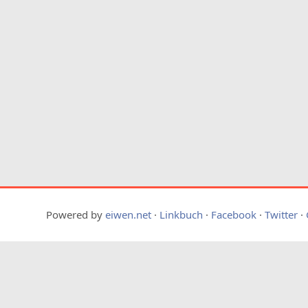
Powered by
eiwen.net
·
Linkbuch
·
Facebook
·
Twitter
·