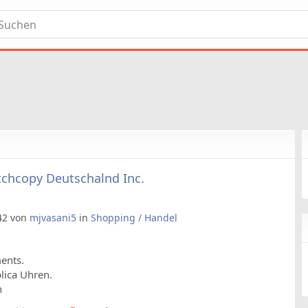
tchcopy Deutschalnd Inc.
:42 von
mjvasani5
in
Shopping / Handel
ents.
plica Uhren.
n