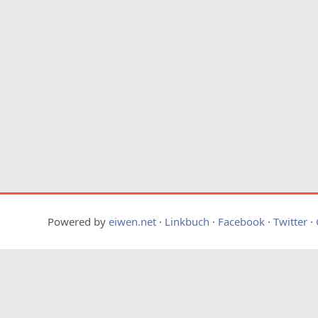
Powered by
eiwen.net
·
Linkbuch
·
Facebook
·
Twitter
·