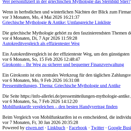
Wer personifiziert in der griechischen Mythologie das Sternbild Stier?
Wenn in herbstlichen und winterlichen Nächten der Blick zum Firmamen
vor 3 Monaten, Mo, 4 Mai 2026 16:21:37
Griechische Mythologie & Antike: Umfangreiche Linkliste
Die griechische Mythologie gehört zu den faszinierendsten Themen d
vor 4 Monaten, Di, 7 Apr 2026 11:59:28
Autokreditvergleich als effizientester Weg
Ein Autokreditvergleich ist der effizienteste Weg, um den günstigste
vor 6 Monaten, So, 15 Feb 2026 12:48:47
Girokonto – Ihr Weg zu sicherer und bequemer Finanzverwaltung
Ein Girokonto ist ein zentrales Werkzeug für den täglichen Zahlungsv
vor 6 Monaten, Mo, 9 Feb 2026 16:31:08
Pressemitteilungen, Thema: Griechische Mythologie und Antike
Die Seite https://info-allerlei.de/pressemitteilungen-mythologie-ant
vor 6 Monaten, Sa, 7 Feb 2026 14:12:20
Mobilfunktarife vergleichen – den besten Handyvertrag finden
Beim Vergleich von Mobilfunktarifen ist es entscheidend, die individue
vor 7 Monaten, Fr, 30 Jan 2026 20:35:28
Powered by
eiwen.net
·
Linkbuch
·
Facebook
·
Twitter
·
Google Busi