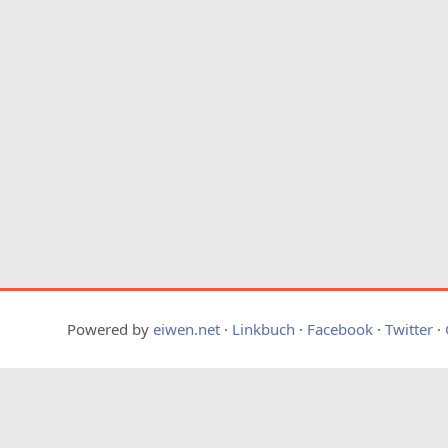
Powered by
eiwen.net
·
Linkbuch
·
Facebook
·
Twitter
·