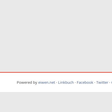
Powered by
eiwen.net
·
Linkbuch
·
Facebook
·
Twitter
·