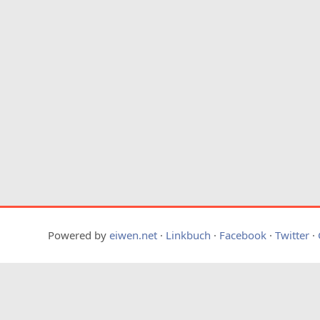
Powered by
eiwen.net
·
Linkbuch
·
Facebook
·
Twitter
·