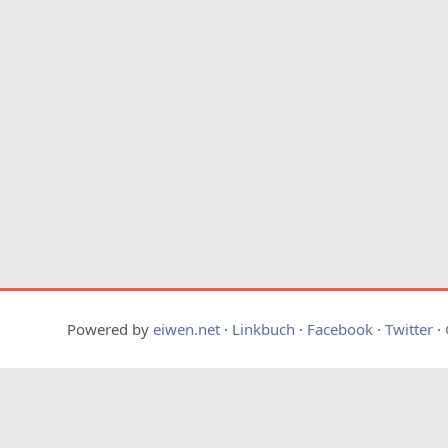
Powered by
eiwen.net
·
Linkbuch
·
Facebook
·
Twitter
·