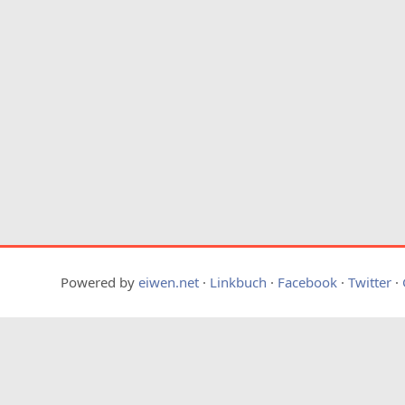
Powered by
eiwen.net
·
Linkbuch
·
Facebook
·
Twitter
·