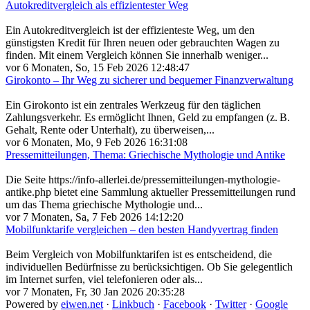
Autokreditvergleich als effizientester Weg
Ein Autokreditvergleich ist der effizienteste Weg, um den
günstigsten Kredit für Ihren neuen oder gebrauchten Wagen zu
finden. Mit einem Vergleich können Sie innerhalb weniger...
vor 6 Monaten, So, 15 Feb 2026 12:48:47
Girokonto – Ihr Weg zu sicherer und bequemer Finanzverwaltung
Ein Girokonto ist ein zentrales Werkzeug für den täglichen
Zahlungsverkehr. Es ermöglicht Ihnen, Geld zu empfangen (z. B.
Gehalt, Rente oder Unterhalt), zu überweisen,...
vor 6 Monaten, Mo, 9 Feb 2026 16:31:08
Pressemitteilungen, Thema: Griechische Mythologie und Antike
Die Seite https://info-allerlei.de/pressemitteilungen-mythologie-
antike.php bietet eine Sammlung aktueller Pressemitteilungen rund
um das Thema griechische Mythologie und...
vor 7 Monaten, Sa, 7 Feb 2026 14:12:20
Mobilfunktarife vergleichen – den besten Handyvertrag finden
Beim Vergleich von Mobilfunktarifen ist es entscheidend, die
individuellen Bedürfnisse zu berücksichtigen. Ob Sie gelegentlich
im Internet surfen, viel telefonieren oder als...
vor 7 Monaten, Fr, 30 Jan 2026 20:35:28
Powered by
eiwen.net
·
Linkbuch
·
Facebook
·
Twitter
·
Google