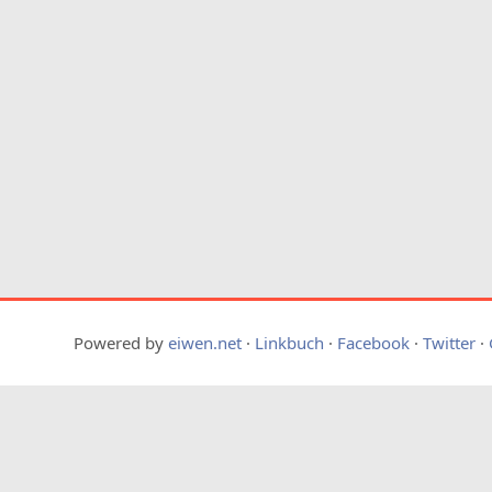
Powered by
eiwen.net
·
Linkbuch
·
Facebook
·
Twitter
·