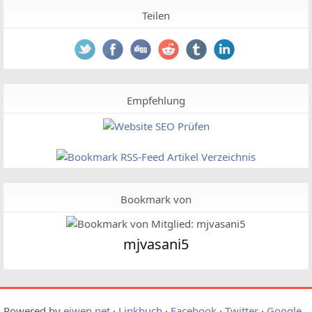
Teilen
Empfehlung
Bookmark von
mjvasani5
Powered by
eiwen.net
·
Linkbuch
·
Facebook
·
Twitter
·
Google