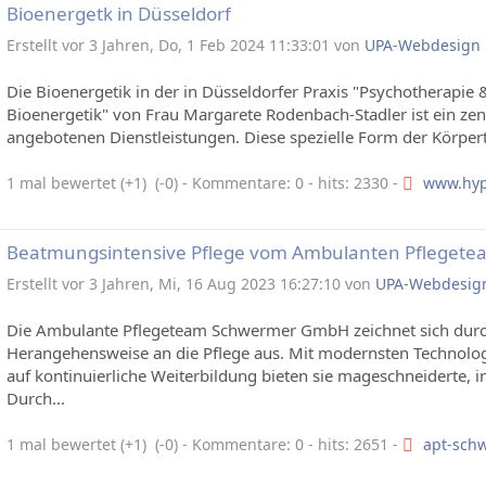
Bioenergetk in Düsseldorf
Erstellt vor 3 Jahren, Do, 1 Feb 2024 11:33:01 von
UPA-Webdesign
Die Bioenergetik in der in Düsseldorfer Praxis "Psychotherapi
Bioenergetik" von Frau Margarete Rodenbach-Stadler ist ein zent
angebotenen Dienstleistungen. Diese spezielle Form der Körperth
1 mal bewertet (+1) (-0)
- Kommentare: 0 - hits: 2330 -
www.hyp
Beatmungsintensive Pflege vom Ambulanten Pfleget
Erstellt vor 3 Jahren, Mi, 16 Aug 2023 16:27:10 von
UPA-Webdesig
Die Ambulante Pflegeteam Schwermer GmbH zeichnet sich durch i
Herangehensweise an die Pflege aus. Mit modernsten Technolo
auf kontinuierliche Weiterbildung bieten sie mageschneiderte, in
Durch...
1 mal bewertet (+1) (-0)
- Kommentare: 0 - hits: 2651 -
apt-sch