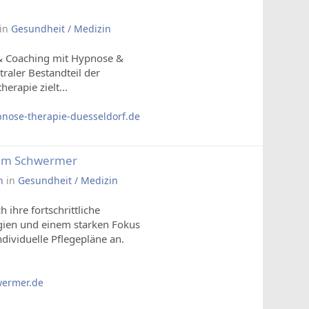
in
Gesundheit / Medizin
e & Coaching mit Hypnose &
raler Bestandteil der
erapie zielt...
nose-therapie-duesseldorf.de
eam Schwermer
n
in
Gesundheit / Medizin
hre fortschrittliche
gien und einem starken Fokus
dividuelle Pflegepläne an.
wermer.de