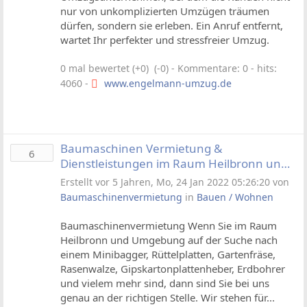
nur von unkomplizierten Umzügen träumen
dürfen, sondern sie erleben. Ein Anruf entfernt,
wartet Ihr perfekter und stressfreier Umzug.
0 mal bewertet (+0) (-0)
- Kommentare: 0 - hits:
4060 -
www.engelmann-umzug.de
Baumaschinen Vermietung &
6
Dienstleistungen im Raum Heilbronn und
Umgebung
Erstellt vor 5 Jahren, Mo, 24 Jan 2022 05:26:20 von
Baumaschinenvermietung
in
Bauen / Wohnen
Baumaschinenvermietung Wenn Sie im Raum
Heilbronn und Umgebung auf der Suche nach
einem Minibagger, Rüttelplatten, Gartenfräse,
Rasenwalze, Gipskartonplattenheber, Erdbohrer
und vielem mehr sind, dann sind Sie bei uns
genau an der richtigen Stelle. Wir stehen für...