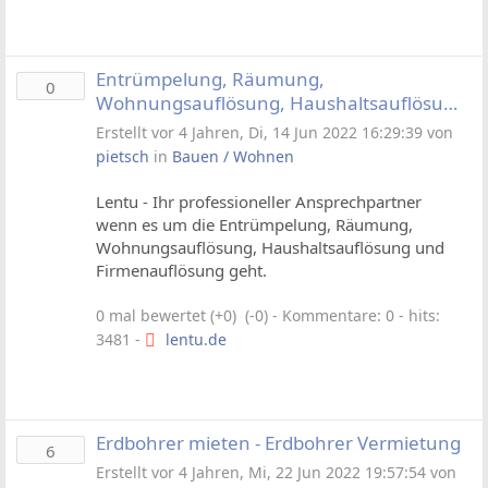
Entrümpelung, Räumung,
0
Wohnungsauflösung, Haushaltsauflösung
und Firmenauflösung in Ihrer Region
Erstellt vor 4 Jahren, Di, 14 Jun 2022 16:29:39 von
pietsch
in
Bauen / Wohnen
Lentu - Ihr professioneller Ansprechpartner
wenn es um die Entrümpelung, Räumung,
Wohnungsauflösung, Haushaltsauflösung und
Firmenauflösung geht.
0 mal bewertet (+0) (-0)
- Kommentare: 0 - hits:
3481 -
lentu.de
Erdbohrer mieten - Erdbohrer Vermietung
6
Erstellt vor 4 Jahren, Mi, 22 Jun 2022 19:57:54 von